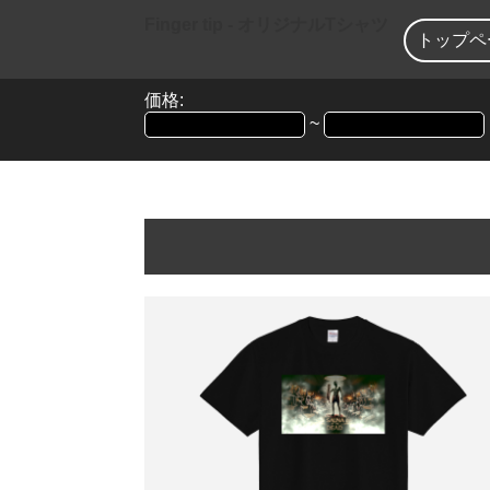
Finger tip - オリジナルTシャツ
トップペ
価格:
~