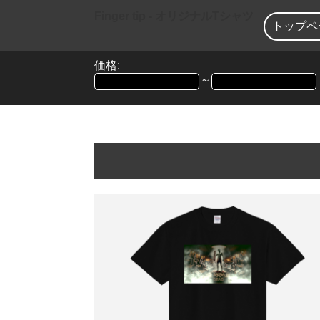
Finger tip - オリジナルTシャツ
トップペ
価格:
~